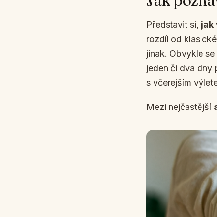
Jak poznáš
Představit si,
jak
rozdíl od klasické
jinak. Obvykle se
jeden či dva dny 
s včerejším výlet
Mezi nejčastější