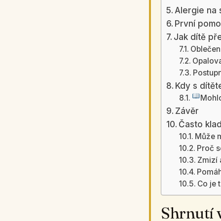
Alergie na 
První pomo
Jak dítě př
Oblečení
Opalova
Postupn
Kdy s dítět
Mohlo
Závěr
Často kla
Může m
Proč s
Zmizí 
Pomáha
Co je 
Shrnutí 