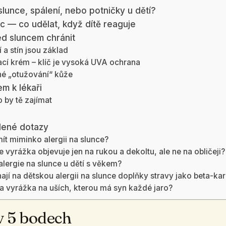
slunce, spálení, nebo potničky u dětí?
c — co udělat, když dítě reaguje
ed sluncem chránit
 a stín jsou základ
cí krém – klíč je vysoká UVA ochrana
é „otužování“ kůže
em k lékaři
 by tě zajímat
dené dotazy
ít miminko alergii na slunce?
e vyrážka objevuje jen na rukou a dekoltu, ale ne na obličeji?
alergie na slunce u dětí s věkem?
jí na dětskou alergii na slunce doplňky stravy jako beta-ka
ta vyrážka na uších, kterou má syn každé jaro?
v 5 bodech