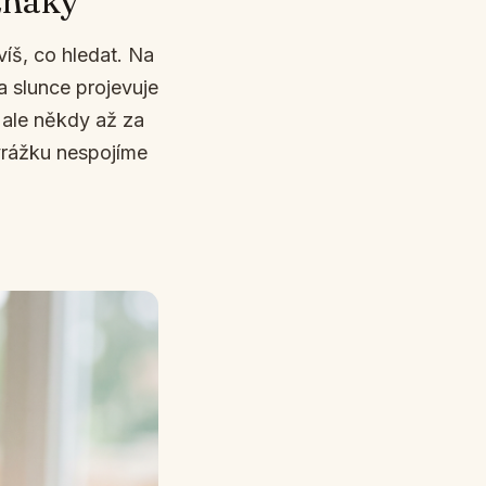
íznaky
víš, co hledat. Na
na slunce projevuje
 ale někdy až za
vyrážku nespojíme