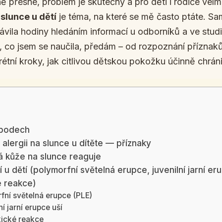
ně přesné, problém je skutečný a pro děti i rodiče velm
 slunce u dětí
je téma, na které se mě často ptáte. Sam
rávila hodiny hledáním informací u odborníků a ve stud
o, co jsem se naučila, předám – od rozpoznání přízna
rétní kroky, jak citlivou dětskou pokožku účinně chráni
 bodech
alergii na slunce u dítěte — příznaky
á kůže na slunce reaguje
 u dětí (polymorfní světelná erupce, juvenilní jarní eru
é reakce)
fní světelná erupce (PLE)
í jarní erupce uší
xické reakce