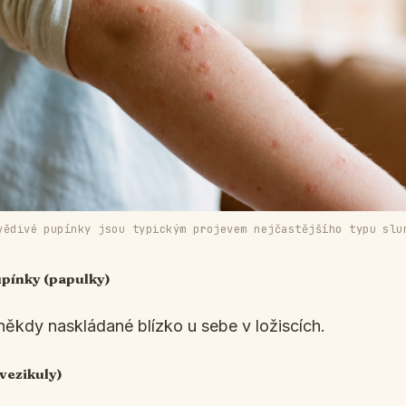
vědivé pupínky jsou typickým projevem nejčastějšího typu slu
upínky (papulky)
někdy naskládané blízko u sebe v ložiscích.
vezikuly)