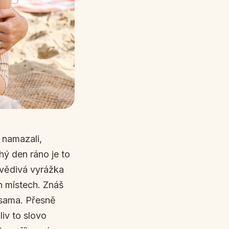
 namazali,
hý den ráno je to
svědivá vyrážka
h místech. Znáš
m sama. Přesně
liv to slovo