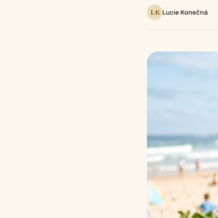
LK
Lucie Konečná