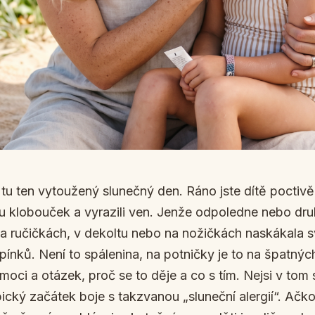
 tu ten vytoužený slunečný den. Ráno jste dítě poctivě
mu klobouček a vyrazili ven. Jenže odpoledne nebo dru
Na ručičkách, v dekoltu nebo na nožičkách naskákala 
ínků. Není to spálenina, na potničky je to na špatnýc
moci a otázek, proč se to děje a co s tím. Nejsi v to
ický začátek boje s takzvanou „sluneční alergií“. Ačko