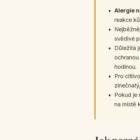
Alergie n
reakce ků
Nejběžněj
svědivé p
Důležitá 
ochranou 
hodinou.
Pro citliv
zinečnatý,
Pokud je 
na místě 