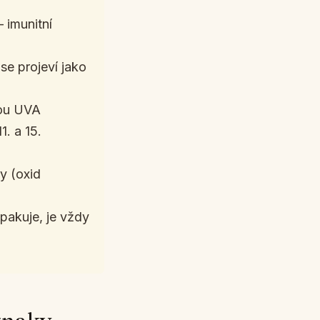
 imunitní
se projeví jako
kou UVA
. a 15.
y (oxid
pakuje, je vždy