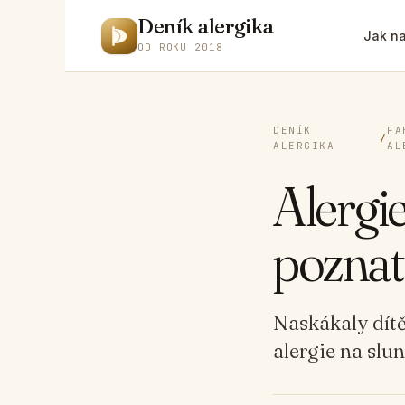
Deník alergika
Jak na
OD ROKU 2018
DENÍK
FA
/
ALERGIKA
AL
Alergie
poznat
Naskákaly dítě
alergie na slun