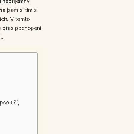
i nepříjemný.
a jsem si tím s
iích. V tomto
ků přes pochopení
t.
pce uší,