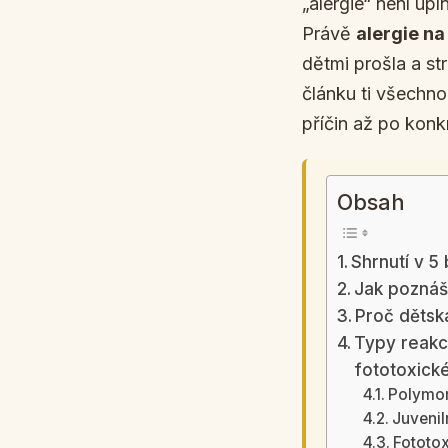
„alergie“ není úpl
Právě
alergie na
dětmi prošla a st
článku ti všechn
příčin až po konk
Obsah
Shrnutí v 5
Jak poznáš 
Proč dětsk
Typy reakcí
fototoxick
Polymor
Juveniln
Fototo