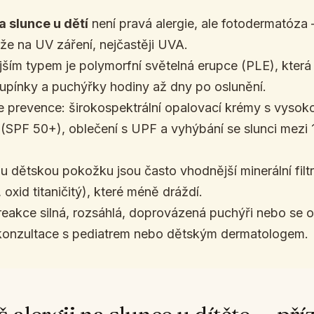
a slunce u dětí
není pravá alergie, ale fotodermatóza –
že na UV záření, nejčastěji UVA.
ším typem je polymorfní světelná erupce (PLE), která 
upínky a puchýřky hodiny až dny po oslunění.
je prevence: širokospektrální opalovací krémy s vyso
(SPF 50+), oblečení s UPF a vyhýbání se slunci mezi 11
ou dětskou pokožku jsou často vhodnější minerální filtr
 oxid titaničitý), které méně dráždí.
reakce silná, rozsáhlá, doprovázená puchýři nebo se o
konzultace s pediatrem nebo dětským dermatologem.