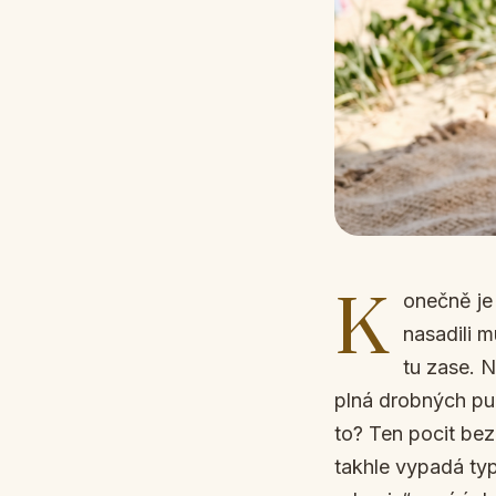
K
onečně je
nasadili 
tu zase. 
plná drobných pup
to? Ten pocit bez
takhle vypadá typ