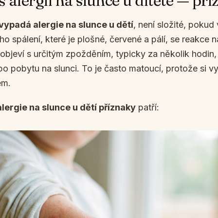
 alergii na slunce u dítěte — př
 vypadá alergie na slunce u dětí
, není složité, pokud 
ho spálení, které je plošné, červené a pálí, se reakce 
 objeví s určitým zpožděním, typicky za několik hodin,
po pobytu na slunci. To je často matoucí, protože si 
em.
alergie na slunce u dětí příznaky
patří: